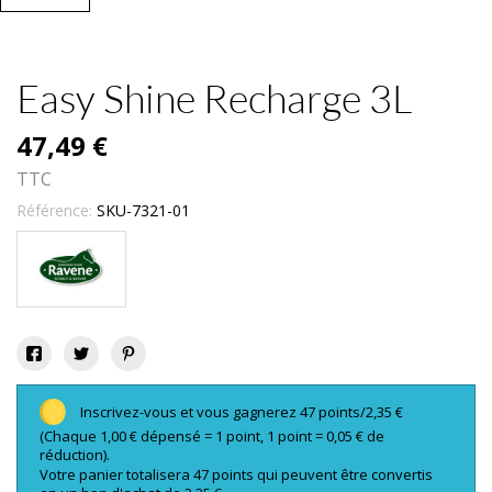
Easy Shine Recharge 3L
47,49 €
TTC
Référence:
SKU-7321-01
Inscrivez-vous et vous gagnerez 47 points/2,35 €
(Chaque 1,00 € dépensé = 1 point, 1 point = 0,05 € de
réduction).
Votre panier totalisera 47 points qui peuvent être convertis