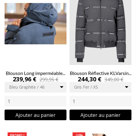
Blouson Long imperméable...
Blouson Réflective KLVarsin...
239,96 €
244,30 €
299,95 €
349,00 €
Bleu Graphite / 46
Gris Fer / XS
Ajouter au panier
Ajouter au panier
PROMO !
-30%