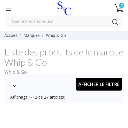
0
Accueil
Marques
Whip & Go
Liste des produits de la marque
Whip & Go
Whip & Go
AFFICHER LE FILTRE

Affichage 1-12 de 27 article(s)