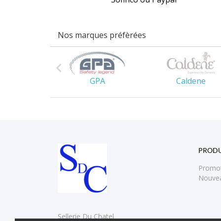
Nos marques préfèrées

es Owen
GPA
Caldene
PRODU
Promo
Nouvea
Sellerie Du Chatel