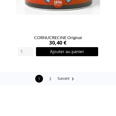
CORNUCRECINE Original
30,40 €
Ajouter au panier

Suivant
2
1