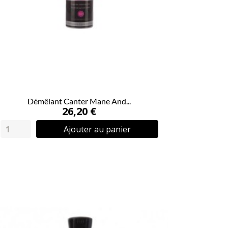
Démêlant Canter Mane And...
26,20 €
Ajouter au panier