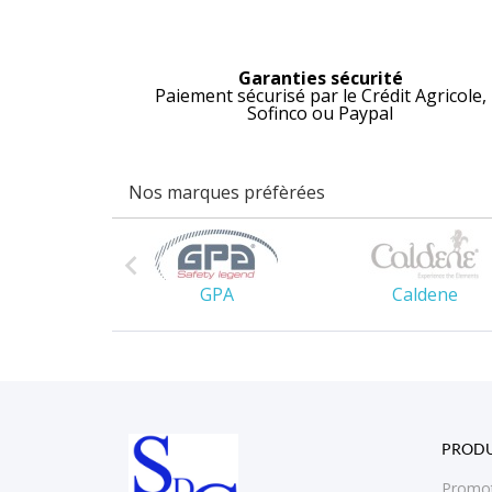
Garanties sécurité
Paiement sécurisé par le Crédit Agricole,
Sofinco ou Paypal
Nos marques préfèrées

es Owen
GPA
Caldene
PRODU
Promo