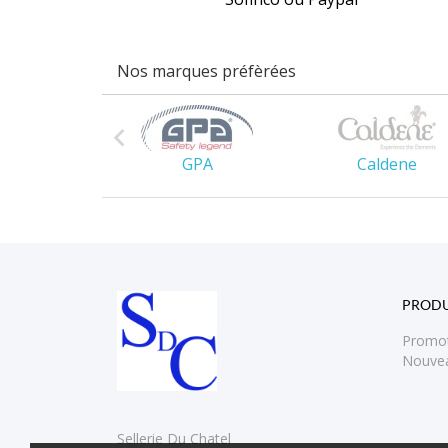
Nos marques préfèrées

es Owen
GPA
Caldene
PRODU
Promo
Nouvea
Sellerie Du Chatel