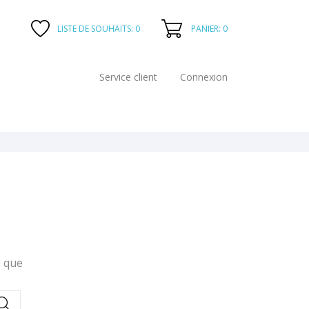
PANIER: 0
LISTE DE SOUHAITS:
0
Service client
Connexion
e que