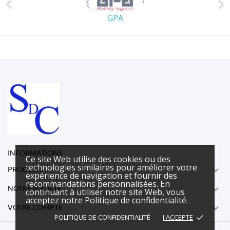


GPA
INFORMATIONS
Ce site Web utilise des cookies ou des
technologies similaires pour améliorer votre

PRODUITS
expérience de navigation et fournir des
recommandations personnalisées. En

NOTRE SOCIÉTÉ
continuant à utiliser notre site Web, vous
acceptez notre Politique de confidentialité.

VOTRE COMPTE
POLITIQUE DE CONFIDENTIALITÉ
J'ACCEPTE
done