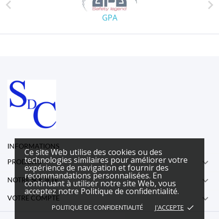


GPA
INFORMATIONS
Ce site Web utilise des cookies ou des
technologies similaires pour améliorer votre

PRODUITS
expérience de navigation et fournir des
recommandations personnalisées. En

NOTRE SOCIÉTÉ
continuant à utiliser notre site Web, vous
acceptez notre Politique de confidentialité.

VOTRE COMPTE
POLITIQUE DE CONFIDENTIALITÉ
J'ACCEPTE
done