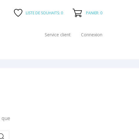
PANIER: 0
LISTE DE SOUHAITS:
0
Service client
Connexion
e que