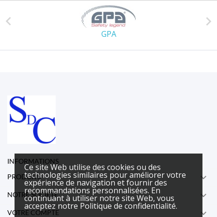


GPA
INFORMATIONS
Ce site Web utilise des cookies ou des
technologies similaires pour améliorer votre

PRODUITS
expérience de navigation et fournir des
recommandations personnalisées. En

NOTRE SOCIÉTÉ
continuant à utiliser notre site Web, vous
acceptez notre Politique de confidentialité.

VOTRE COMPTE