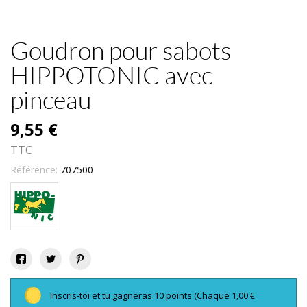
Goudron pour sabots
HIPPOTONIC avec
pinceau
9,55 €
TTC
Référence:
707500
Inscris-toi et tu gagneras 10 points
(Chaque 1,00 €