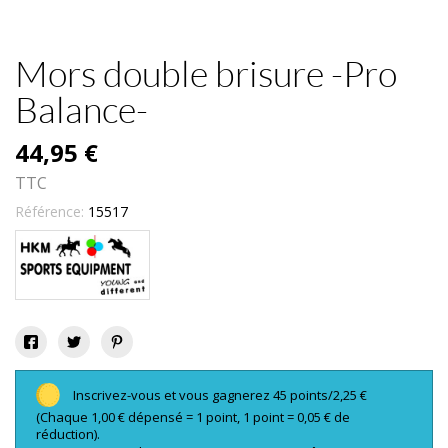
Mors double brisure -Pro
Balance-
44,95 €
TTC
Référence:
15517
Inscrivez-vous et vous gagnerez 45 points/2,25 €
(Chaque 1,00 € dépensé = 1 point, 1 point = 0,05 € de
réduction).