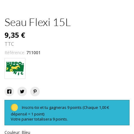
Seau Flexi 15L
9,35 €
TTC
Référence:
711001
Inscris-toi et tu gagneras 9 points
(Chaque 1,00 €
dépensé = 1 point)
Votre panier totalisera 9 points.
Couleur: Bleu