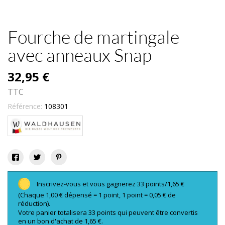
Fourche de martingale
avec anneaux Snap
32,95 €
TTC
Référence:
108301
Inscrivez-vous et vous gagnerez 33 points/1,65 €
(Chaque 1,00 € dépensé = 1 point, 1 point = 0,05 € de
réduction).
Votre panier totalisera 33 points qui peuvent être convertis
en un bon d'achat de 1,65 €.