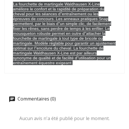
La fourchette de martingale Waldhausen X-Line
améliore le confort et la rapidité de préparation du
cheval pour les séances d"entraînement ou les
épreuves de concours. Les anneaux pratiques Snap
permettent, par le biais d"un simple clic, de facilement
fixer les rênes, sans perdre de temps à les enfiler. Le
mousqueton robuste permet en outre d"attacher la
fourchette de martingale à tout type de bricole ou
martingale. Modèle réglable pour garantir un ajustement
optimal sur l"encolure du cheval. La fourchette de
martingale Waldhausen X-Line est par ailleurs
synonyme de qualité et de facilité d"utilisation pour un
entraînement équestre exigeant.
Commentaires (0)
Aucun avis n'a été publié pour le moment.