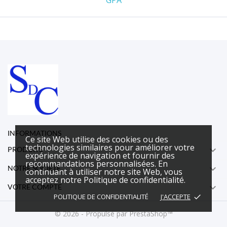
GPA
INFORMATIONS
Ce site Web utilise des cookies ou des
technologies similaires pour améliorer votre

PRODUITS
expérience de navigation et fournir des
recommandations personnalisées. En

NOTRE SOCIÉTÉ
continuant à utiliser notre site Web, vous
acceptez notre Politique de confidentialité.

VOTRE COMPTE
POLITIQUE DE CONFIDENTIALITÉ
J'ACCEPTE
done
© 2026 - Propulsé par PrestaShop™